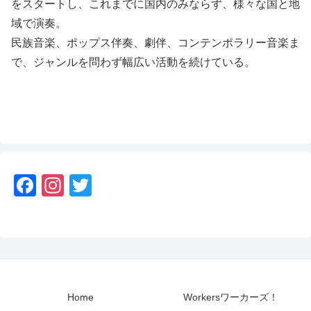
をスタートし、これまでに国内のみならず、様々な国と地
域で演奏。
民族音楽、ポップス伴奏、劇伴、コンテンポラリー音楽ま
で、ジャンルを問わず幅広い活動を続けている。
F
In
T
a
st
wi
c
a
tt
e
gr
er
b
a
o
m
Home
Workersワーカーズ！