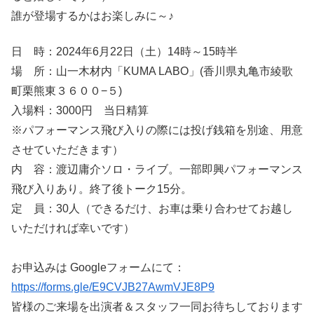
誰が登場するかはお楽しみに～♪
日 時：2024年6月22日（土）14時～15時半
場 所：山一木材内「KUMA LABO」(香川県丸亀市綾歌
町栗熊東３６００−５)
入場料：3000円 当日精算
※パフォーマンス飛び入りの際には投げ銭箱を別途、用意
させていただきます）
内 容：渡辺庸介ソロ・ライブ。一部即興パフォーマンス
飛び入りあり。終了後トーク15分。
定 員：30人（できるだけ、お車は乗り合わせてお越し
いただければ幸いです）
お申込みは Googleフォームにて：
https://forms.gle/E9CVJB27AwmVJE8P9
皆様のご来場を出演者＆スタッフ一同お待ちしております