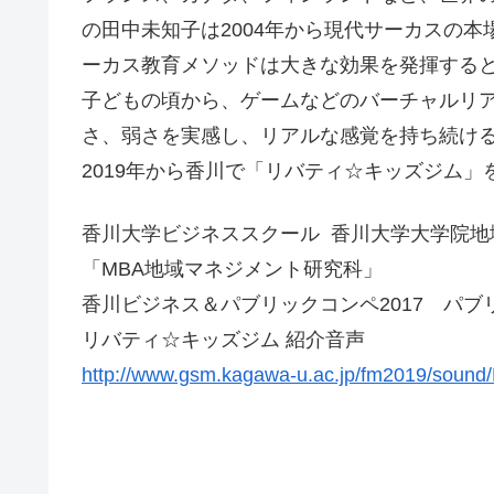
の田中未知子は2004年から現代サーカスの
ーカス教育メソッドは大きな効果を発揮する
子どもの頃から、ゲームなどのバーチャルリ
さ、弱さを実感し、リアルな感覚を持ち続ける
2019年から香川で「リバティ☆キッズジム」
香川大学ビジネススクール 香川大学大学院地
「MBA地域マネジメント研究科」
香川ビジネス＆パブリックコンペ2017 パ
リバティ☆キッズジム 紹介音声
http://www.gsm.kagawa-u.ac.jp/fm2019/sou