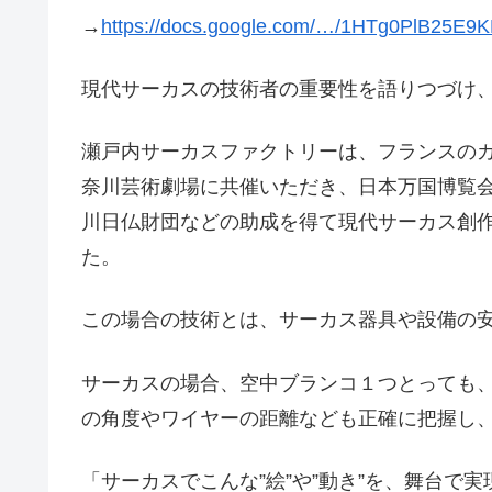
→
https://docs.google.com/…/1HTg0PlB25E
現代サーカスの技術者の重要性を語りつづけ
瀬戸内サーカスファクトリーは、フランスの
奈川芸術劇場に共催いただき、日本万国博覧
川日仏財団などの助成を得て現代サーカス創
た。
この場合の技術とは、サーカス器具や設備の
サーカスの場合、空中ブランコ１つとっても
の角度やワイヤーの距離なども正確に把握し
「サーカスでこんな”絵”や”動き”を、舞台で