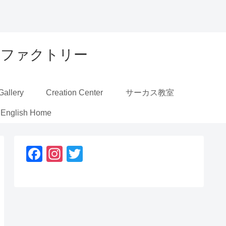
ーカスファクトリー
Gallery
Creation Center
サーカス教室
English Home
F
In
T
a
st
wi
c
a
tt
e
gr
er
b
a