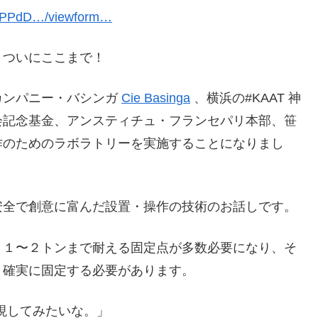
9KPPdD…/viewform…
、ついにここまで！
カンパニー・バシンガ
Cie Basinga
、横浜の#KAAT 神
会記念基金、アンスティチュ・フランセパリ本部、笹
作のためのラボラトリーを実施することになりまし
安全で創意に富んだ設置・操作の技術のお話しです。
、１〜２トンまで耐える固定点が多数必要になり、そ
、確実に固定する必要があります。
実現してみたいな。」