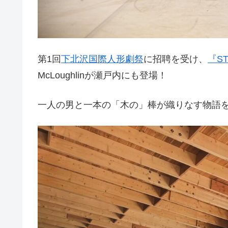
第1回
下北沢国際人形劇祭
に招聘を受け、
『S
McLoughlinが瀬戸内にも登場！
一人の男と一本の「木の」棒が織りなす物語