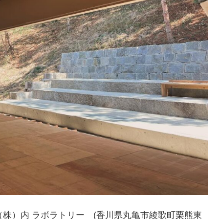
木材（株）内 ラボラトリー (香川県丸亀市綾歌町栗熊東