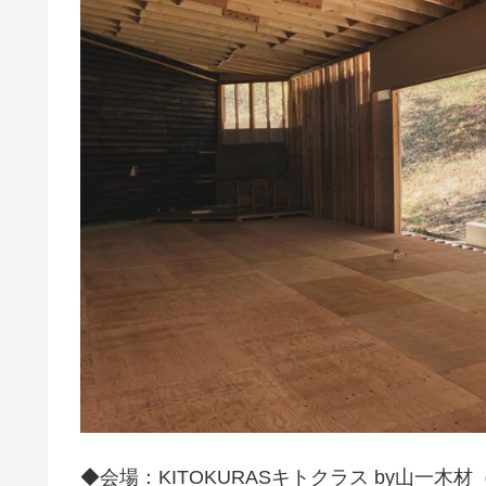
◆会場：KITOKURASキトクラス by山一