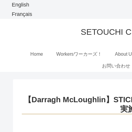
English
Français
SETOUCHI
Home
Workersワーカーズ！
About 
お問い合わせ
【Darragh McLoughlin
実