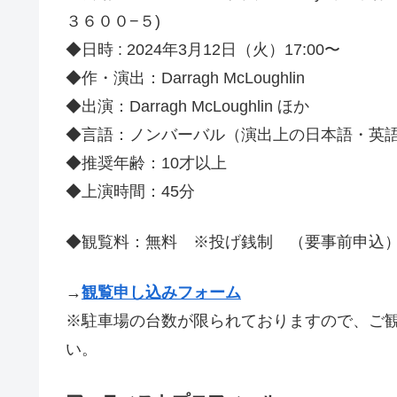
３６００−５)
◆日時 : 2024年3月12日（火）17:00〜
◆作・演出：Darragh McLoughlin
◆出演：Darragh McLoughlin ほか
◆言語：ノンバーバル（演出上の日本語・英
◆推奨年齢：10才以上
◆上演時間：45分
◆観覧料：無料 ※投げ銭制 （要事前申込
→
観覧
申し込み
フォーム
※駐車場の台数が限られておりますので、ご
い。