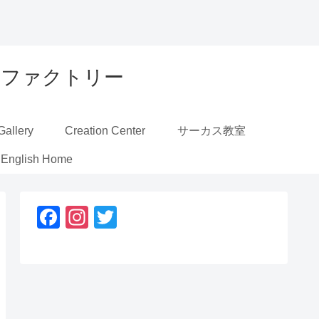
ーカスファクトリー
Gallery
Creation Center
サーカス教室
English Home
F
In
T
a
st
wi
c
a
tt
e
gr
er
b
a