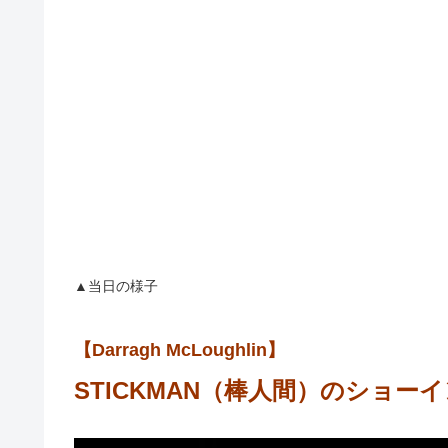
▲当日の様子
【Darragh McLoughlin】
STICKMAN（棒人間）のショー