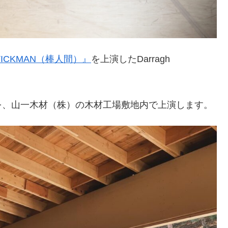
TICKMAN（棒人間）』
を上演したDarragh
を、山一木材（株）の木材工場敷地内で上演します。